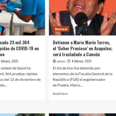
Nacional
icado 23 mil 364
Detienen a Mario Marín Torres,
pidas de COVID-19 en
el ‘Gober Precioso’ en Acapulco;
Roo
será trasladado a Cancún
 febrero, 2021
4 febrero, 2021
admin
 estatal de Salud ha
El día de hoy fue detenido por
mil 364 pruebas rápidas
elementos de la Fiscalía General de la
us del 12 de diciembre de
República (FGR) el exgobernador
te...
de Puebla, Mario...
d
Read
Read More
e
more
ut
about
Detienen
a