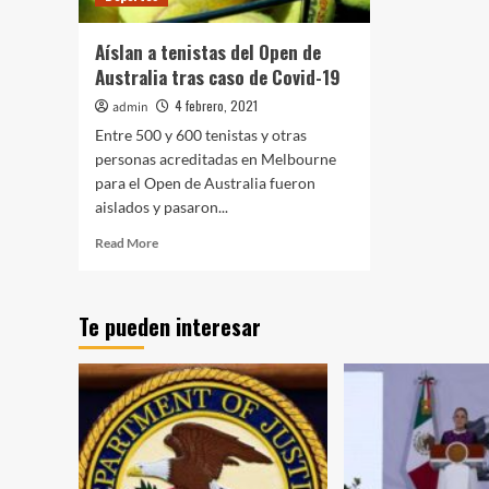
Aíslan a tenistas del Open de
Australia tras caso de Covid-19
4 febrero, 2021
admin
Entre 500 y 600 tenistas y otras
personas acreditadas en Melbourne
para el Open de Australia fueron
aislados y pasaron...
Read
Read More
more
about
Aíslan
Te pueden interesar
a
tenistas
del
Open
de
Australia
tras
caso
de