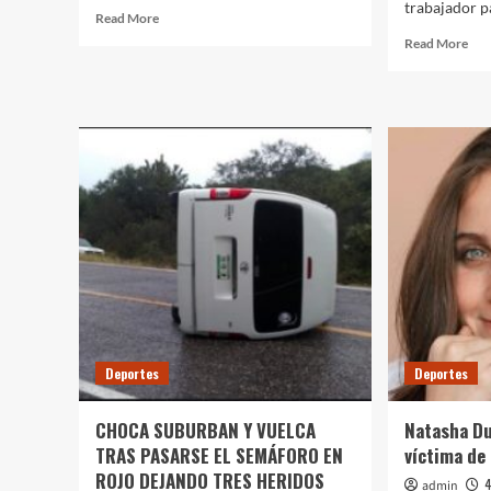
trabajador pa
Read
Read More
more
Rea
Read More
about
mor
REUNIÓN
abo
“CUMBRE”:
CU
Denuncia
RO
Morena
Co
“elección
arm
del
ing
estado”
a
en
dom
QR
y
gol
a
mie
de
una
Deportes
Deportes
fami
en
la
CHOCA SUBURBAN Y VUELCA
Natasha Du
peri
TRAS PASARSE EL SEMÁFORO EN
víctima de
de
ROJO DEJANDO TRES HERIDOS
Can
4
admin