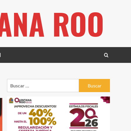
TANA ROO
l
Buscar: