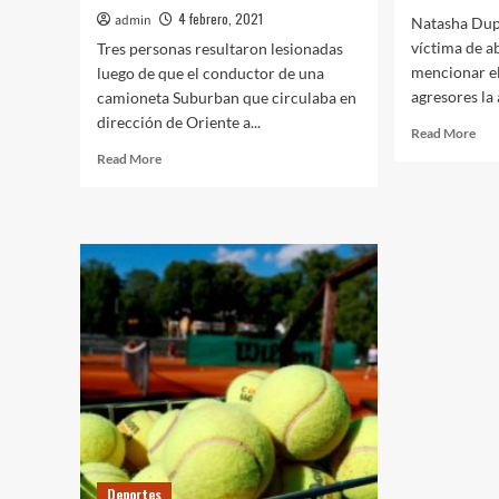
4 febrero, 2021
admin
Natasha Dup
víctima de a
Tres personas resultaron lesionadas
mencionar el
luego de que el conductor de una
agresores la a
camioneta Suburban que circulaba en
dirección de Oriente a...
Rea
Read More
mor
Read
Read More
abo
more
Nat
about
Dup
CHOCA
reve
SUBURBAN
que
Y
fue
VUELCA
víc
TRAS
de
PASARSE
abu
EL
sex
SEMÁFORO
EN
ROJO
DEJANDO
TRES
HERIDOS
Deportes