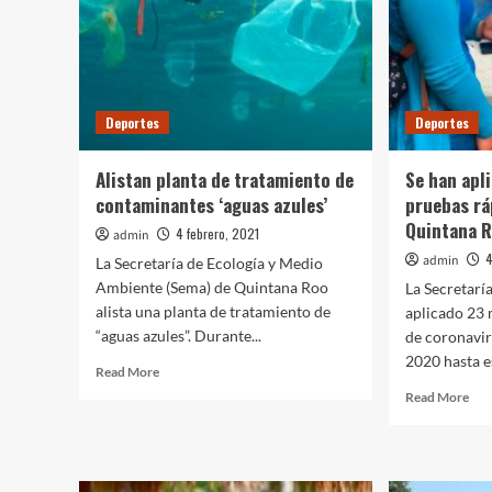
Deportes
Deportes
Alistan planta de tratamiento de
Se han apl
contaminantes ‘aguas azules’
pruebas rá
Quintana 
4 febrero, 2021
admin
4
admin
La Secretaría de Ecología y Medio
Ambiente (Sema) de Quintana Roo
La Secretaría
alista una planta de tratamiento de
aplicado 23 
“aguas azules”. Durante...
de coronavir
2020 hasta es
Read
Read More
more
Rea
Read More
about
mor
Alistan
abo
planta
Se
de
han