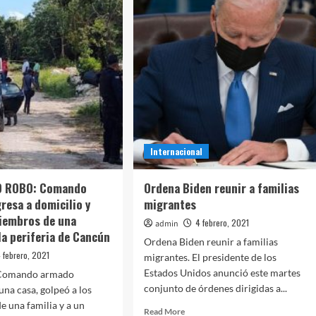
icado
Mario
Marín
Torres,
el
ebas
‘Gober
idas
Precioso’
en
VID-
Acapulco;
será
trasladado
ntana
a
Internacional
o
Cancún
O ROBO: Comando
Ordena Biden reunir a familias
resa a domicilio y
migrantes
iembros de una
4 febrero, 2021
admin
la periferia de Cancún
Ordena Biden reunir a familias
 febrero, 2021
migrantes. El presidente de los
Estados Unidos anunció este martes
Comando armado
conjunto de órdenes dirigidas a...
una casa, golpeó a los
e una familia y a un
Read
Read More