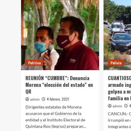
tratamiento
apl
de
23
contaminantes
mil
‘aguas
364
azules’
pru
ráp
de
CO
19
en
Qui
Politica
Policia
Ro
REUNIÓN “CUMBRE”: Denuncia
CUANTIOS
Morena “elección del estado” en
armado ing
QR
golpea a m
familia en 
4 febrero, 2021
admin
4
admin
Dirigentes estatales de Morena
acusaron que el Gobierno de la
CANCUN.- 
entidad y el Instituto Electoral de
irrumpió en 
Quintana Roo (Ieqroo) preparan...
integrantes d