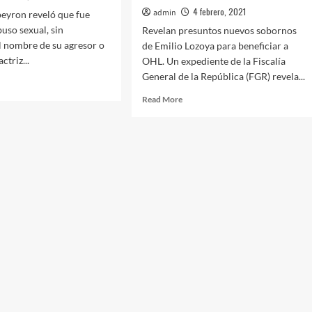
4 febrero, 2021
admin
eyron reveló que fue
buso sexual, sin
Revelan presuntos nuevos sobornos
 nombre de su agresor o
de Emilio Lozoya para beneficiar a
ctriz...
OHL. Un expediente de la Fiscalía
General de la República (FGR) revela...
d
e
Read
Read More
ut
more
asha
about
eyron
Revelan
la
presuntos
nuevos
sobornos
tima
de
Emilio
so
Lozoya
ual
para
beneficiar
a
OHL