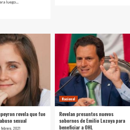
ra luego...
more
about
d
Ordena
e
Biden
ut
reunir
ANTIOSO
a
BO:
familias
mando
migrantes
ado
resa
icilio
pea
mbros
Nacional
lia
peyron revela que fue
Revelan presuntos nuevos
feria
 abuso sexual
sobornos de Emilio Lozoya para
beneficiar a OHL
cún
 febrero, 2021