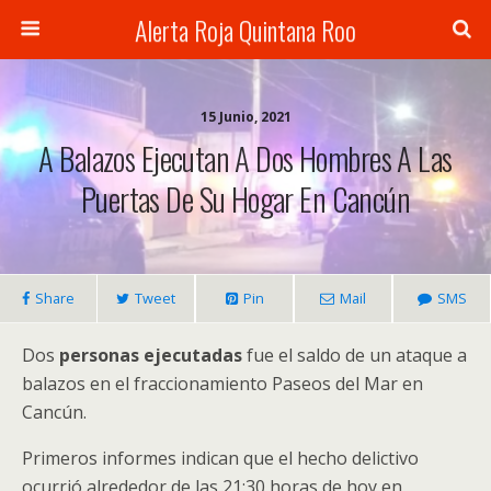
Alerta Roja Quintana Roo
15 Junio, 2021
A Balazos Ejecutan A Dos Hombres A Las
Puertas De Su Hogar En Cancún
Share
Tweet
Pin
Mail
SMS
Dos
personas ejecutadas
fue el saldo de un ataque a
balazos en el fraccionamiento Paseos del Mar en
Cancún.
Primeros informes indican que el hecho delictivo
ocurrió alrededor de las 21:30 horas de hoy en