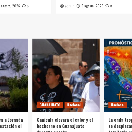
 agosto, 2026
5 agosto, 2026
0
admin
0
GUANAJUATO
Nacional
Nacional
a a Jornada
Canícula elevará el calor y el
La onda tro
estación el
bochorno en Guanajuato
se desplazar