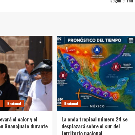
según el FMI
O
Nacional
Nacional
evará el calor y el
La onda tropical número 24 se
en Guanajuato durante
desplazará sobre el sur del
territorio nacional