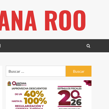
TANA ROO
l
Buscar: