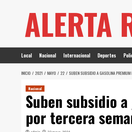
Saltar
ALERTA 
al
contenido
Local
Nacional
Internacional
Deportes
Poli
INICIO
2021
MAYO
22
SUBEN SUBSIDIO A GASOLINA PREMIUM 
Nacional
Suben subsidio a
por tercera seman
admin
22 mayo, 2021