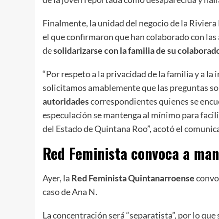
Finalmente, la unidad del negocio de la Rivier
el que confirmaron que han colaborado con las
de
solidarizarse con la familia de su colaborad
“Por respeto a la privacidad de la familia y a l
solicitamos amablemente que las preguntas s
autoridades
correspondientes quienes se encue
especulación se mantenga al mínimo para facilit
del Estado de Quintana Roo”, acotó el comunic
Red Feminista convoca a mani
Ayer, la
Red Feminista Quintanarroense
convoc
caso de Ana N.
La concentración será “separatista”, por lo que