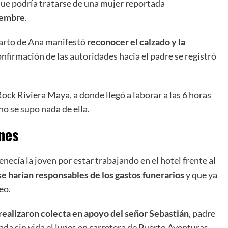
que podría tratarse de una mujer reportada
iembre
.
uarto de Ana manifestó
reconocer el calzado y la
nfirmación de las autoridades hacia el padre se registró
ock Riviera Maya, a donde llegó a laborar a las 6 horas
no se supo nada de ella.
ones
necía la joven por estar trabajando en el hotel frente al
se harían responsables de los gastos funerarios
y que ya
eo.
realizaron colecta en apoyo del señor Sebastián
, padre
da sin vida el lunes en carretera de Puerto Aventuras.