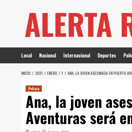
Saltar
ALERTA 
al
contenido
Local
Nacional
Internacional
Deportes
Poli
INICIO
2021
ENERO
1
ANA, LA JOVEN ASESINADA EN PUERTO A
Policia
Ana, la joven ase
Aventuras será e
admin
1 enero, 2021