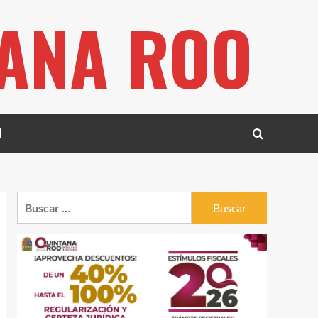
TANA ROO
l
Buscar: