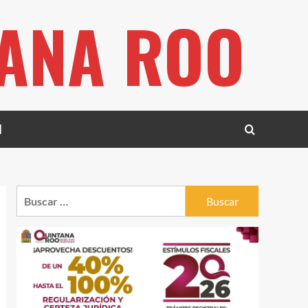
TANA ROO
l
Buscar: