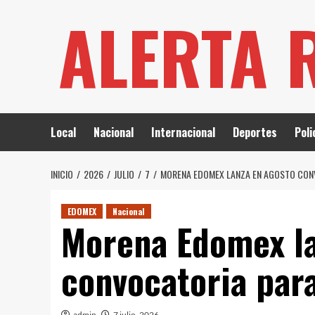
Saltar
ALERTA 
al
contenido
Local
Nacional
Internacional
Deportes
Poli
INICIO
2026
JULIO
7
MORENA EDOMEX LANZA EN AGOSTO CON
EDOMEX
Nacional
Morena Edomex la
convocatoria par
admin
7 julio, 2026