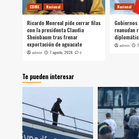
CDMX
Nacional
Nacional
Ricardo Monreal pide cerrar filas
Gobiernos 
con la presidenta Claudia
reanudan r
Sheinbaum tras frenar
diplomátic
exportación de aguacate
7
admin
7 agosto, 2026
admin
0
Te pueden interesar