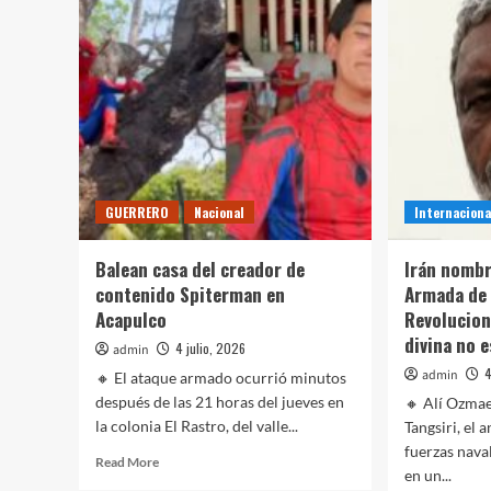
aumento
dob
al
fon
salario
de
mínimo
una
y
cam
modificación
ase
a
50
pensiones
kilo
de
met
GUERRERO
Nacional
Internaciona
en
Hid
Balean casa del creador de
Irán nombr
contenido Spiterman en
Armada de 
Acapulco
Revolucion
divina no e
4 julio, 2026
admin
4
admin
🔸 El ataque armado ocurrió minutos
después de las 21 horas del jueves en
🔸 Alí Ozmae
la colonia El Rastro, del valle...
Tangsiri, el
fuerzas nava
Read
Read More
en un...
more