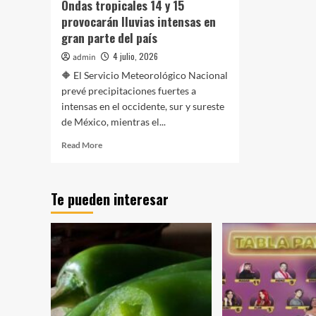
Ondas tropicales 14 y 15
provocarán lluvias intensas en
gran parte del país
4 julio, 2026
admin
🔶 El Servicio Meteorológico Nacional
prevé precipitaciones fuertes a
intensas en el occidente, sur y sureste
de México, mientras el...
Read
Read More
more
about
Ondas
Te pueden interesar
tropicales
14
y
15
provocarán
lluvias
intensas
en
gran