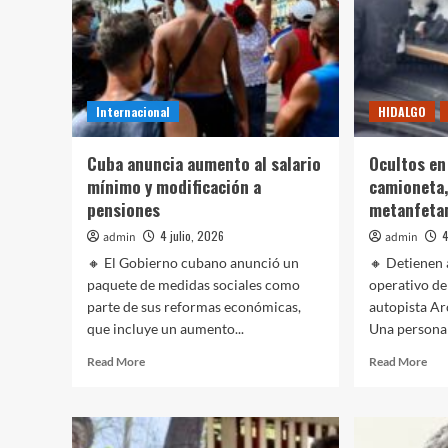
Internacional
HIDALGO
Cuba anuncia aumento al salario
Ocultos en
mínimo y modificación a
camioneta,
pensiones
metanfeta
4 julio, 2026
4
admin
admin
🔸 El Gobierno cubano anunció un
🔸 Detienen
paquete de medidas sociales como
operativo de
parte de sus reformas económicas,
autopista A
que incluye un aumento...
Una persona 
Read
Rea
Read More
Read More
more
mor
about
abo
Cuba
Ocu
anuncia
en