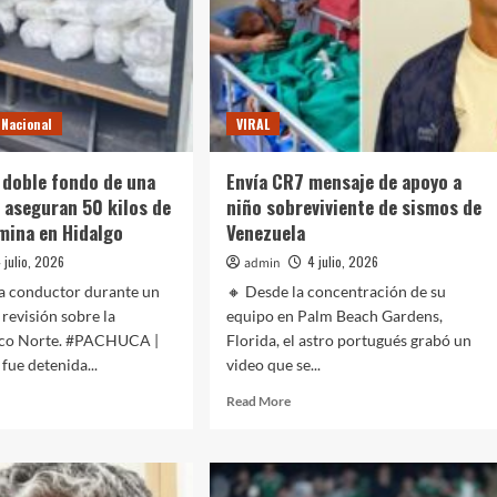
Nacional
VIRAL
 doble fondo de una
Envía CR7 mensaje de apoyo a
 aseguran 50 kilos de
niño sobreviviente de sismos de
mina en Hidalgo
Venezuela
 julio, 2026
4 julio, 2026
admin
 a conductor durante un
🔸 Desde la concentración de su
 revisión sobre la
equipo en Palm Beach Gardens,
rco Norte. #PACHUCA |
Florida, el astro portugués grabó un
fue detenida...
video que se...
d
Read
Read More
e
more
ut
about
ltos
Envía
CR7