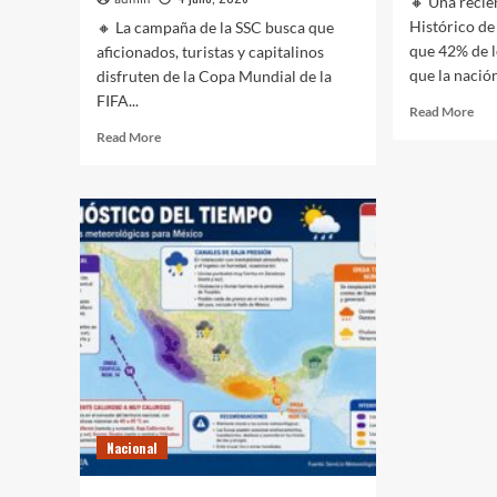
🔸 Una recie
Histórico d
🔸 La campaña de la SSC busca que
que 42% de l
aficionados, turistas y capitalinos
que la nación
disfruten de la Copa Mundial de la
FIFA...
Rea
Read More
mor
Read
Read More
abo
more
Est
about
Uni
‘Juega
cel
como
sus
el
250
10’:
año
CdMx
mar
comparte
por
recomendaciones
la
para
pol
disfrutar
con
seguridad
festejos
Nacional
del
Mundial
2026