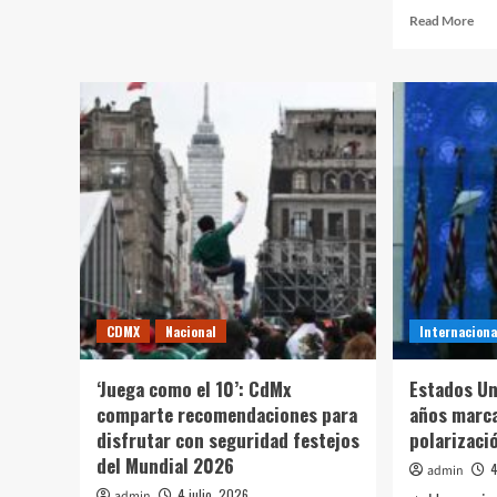
about
Rea
Read More
Balean
mor
casa
abo
del
Irá
creador
nom
de
a
contenido
nue
Spiterman
jefe
en
de
Acapulco
la
Arm
de
la
Gua
Rev
CDMX
Nacional
Internaciona
“La
ven
divi
‘Juega como el 10’: CdMx
Estados Un
no
comparte recomendaciones para
años marca
est
disfrutar con seguridad festejos
polarizaci
lejo
del Mundial 2026
4
admin
4 julio, 2026
admin