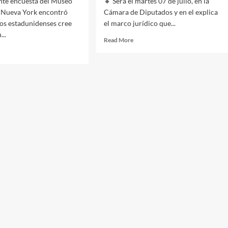
nte encuesta del Museo
🔸 Será el martes 07 de julio, en la
e Nueva York encontró
Cámara de Diputados y en el explica
os estadunidenses cree
el marco jurídico que...
...
Read
Read More
more
d
about
e
El
ut
diputado
ados
Ricardo
dos
Monreal
ebra
presentará
su
libro
s
“La
cado
nueva
legislación
por
arización
el
agua”