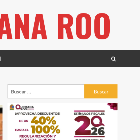
TANA ROO
l
Buscar: