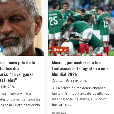
le
mensaje
do
de
apoyo
a
ioneta,
niño
guran
sobreviviente
de
s
sismos
de
anfetamina
Venezuela
l
Deportes
algo
a a nuevo jefe de la
México, por acabar con los
la Guardia
fantasmas ante Inglaterra en el
aria: “La venganza
Mundial 2026
stá lejos”
4 julio, 2026
admin
 julio, 2026
🔸 La Selección Mexicana encara su
juego más importante de los últimos
i sustituye a Alireza
40 años; ante Inglaterra, el Tricolor
 anterior comandante de las
buscará su...
les de la Guardia fallecido
Read
Read More