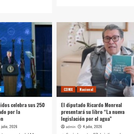
more
d
about
e
México,
ut
por
n
acabar
bra
con
los
vo
fantasmas
ante
Inglaterra
en
ada
el
Mundial
2026
rdia
olucionaria:
l
CDMX
Nacional
ganza
na
idos celebra sus 250
El diputado Ricardo Monreal
do por la
presentará su libro “La nueva
á
ón
legislación por el agua”
s”
 julio, 2026
4 julio, 2026
admin