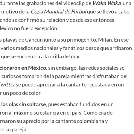
durante las grabaciones del videoclip de
Waka Waka
, una
 motivo de la
Copa Mundial de Fútbol
que se llevó a cabo
iendo se confirmó su relación y desde ese entonces
éxico no fue la excepción.
s playas de Cancún junto a su primogénito, Milan. En ese
varios medios nacionales y fanáticos desde que arribaron
que se encuentra a la orilla del mar.
acionaron en México
, sin embargo, las redes sociales se
 curiosos tomaron de la pareja mientras disfrutaban del
witter
se puede apreciar a la cantante recostada en un
r un poco de color.
as olas sin soltarse
, pues estaban fundidos en un
on al máximo su estancia en el país. Como era de
ernaron su aprecio por la cantante colombiana y
on su pareja.