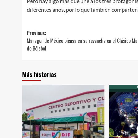
Pero hay algo más que une a los tres protagonis
diferentes años, por lo que también comparten 
Post
Previous:
Manager de México piensa en su revancha en el Clásico Mu
navigation
de Béisbol
Más historias