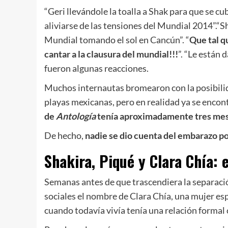
“Geri llevándole la toalla a Shak para que se cu
aliviarse de las tensiones del Mundial 2014”.“S
Mundial tomando el sol en Cancún”. “
Que tal q
cantar a la clausura del mundial!!!
”. “Le están
fueron algunas reacciones.
Muchos internautas bromearon con la posibilid
playas mexicanas, pero en realidad ya se encon
de
Antología
tenía aproximadamente tres mes
De hecho,
nadie se dio cuenta del embarazo por
Shakira, Piqué y Clara Chía: 
Semanas antes de que trascendiera la separaci
sociales el nombre de Clara Chía, una mujer esp
cuando todavía vivía tenía una relación formal