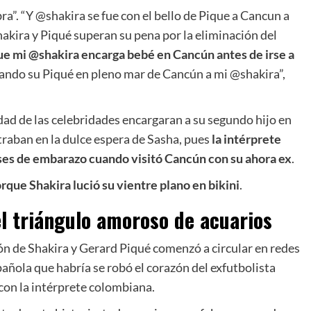
bra”. “Y @shakira se fue con el bello de Pique a Cancun a
hakira y Piqué superan su pena por la eliminación del
ue mi @shakira encarga bebé en Cancún antes de irse a
 dando su Piqué en pleno mar de Cancún a mi @shakira”,
ad de las celebridades encargaran a su segundo hijo en
traban en la dulce espera de Sasha, pues
la intérprete
es de embarazo cuando visitó Cancún con su ahora ex
.
que Shakira lució su vientre plano en bikini
.
el triángulo amoroso de acuarios
ón de Shakira y Gerard Piqué comenzó a circular en redes
añola que habría se robó el corazón del exfutbolista
 con la intérprete colombiana.