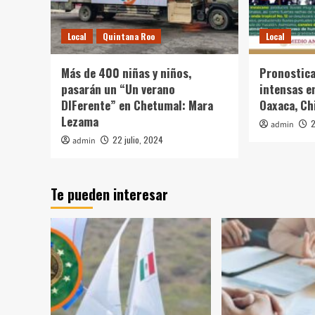
Local
Quintana Roo
Local
Más de 400 niñas y niños,
Pronostica
pasarán un “Un verano
intensas e
DIFerente” en Chetumal: Mara
Oaxaca, Ch
Lezama
2
admin
22 julio, 2024
admin
Te pueden interesar