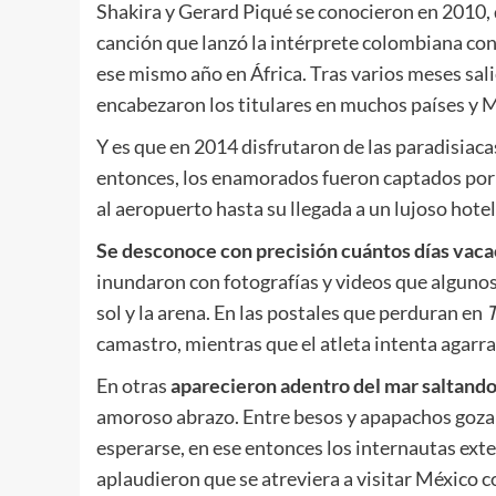
Shakira y Gerard Piqué se conocieron en 2010, 
canción que lanzó la intérprete colombiana con
ese mismo año en África. Tras varios meses sal
encabezaron los titulares en muchos países y M
Y es que en 2014 disfrutaron de las paradisiaca
entonces, los enamorados fueron captados por 
al aeropuerto hasta su llegada a un lujoso hotel 
Se desconoce con precisión cuántos días vac
inundaron con fotografías y videos que algunos
sol y la arena. En las postales que perduran en
T
camastro, mientras que el atleta intenta agarra
En otras
aparecieron adentro del mar saltando l
amoroso abrazo. Entre besos y apapachos gozar
esperarse, en ese entonces los internautas ext
aplaudieron que se atreviera a visitar México c