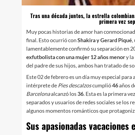
Tras una década juntos, la estrella colombian
primera vez se
Muy pocas historias de amor han conmocionad
final. Esto ocurrió con
Shakira y Gerard Piqué
,
lamentablemente confirmó su separación en 2
exfutbolista con
una mujer 12 años menor
y l
del padre de sus hijos, ambos han tratado de so
Este 02 de febrero es un día muy especial para
intérprete de
Pies descalzos
cumplió
46
años de
Barcelona
alcanzó los
36
. Esta es la primera ve
separados y usuarios de redes sociales se los r
algunos momentos románticos que protagoniza
Sus apasionadas vacaciones 