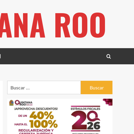
TANA ROO
l
Buscar: