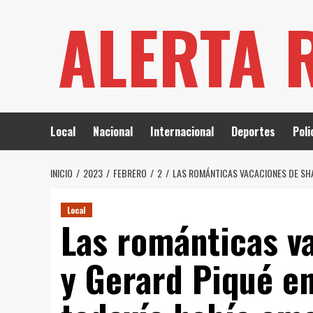
Saltar
ALERTA 
al
contenido
Local
Nacional
Internacional
Deportes
Poli
INICIO
2023
FEBRERO
2
LAS ROMÁNTICAS VACACIONES DE SH
Local
Las románticas v
y Gerard Piqué e