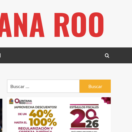
TANA ROO
l
Buscar: