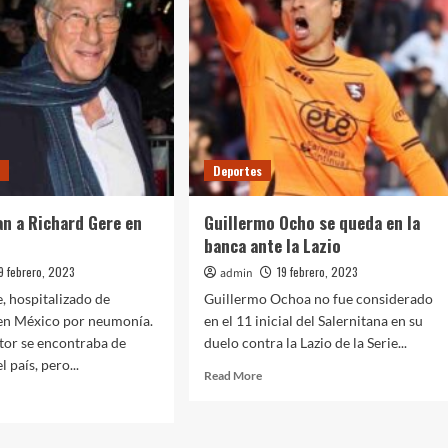
ante
s
el
Lille
ita
s
Deportes
an a Richard Gere en
Guillermo Ocho se queda en la
banca ante la Lazio
9 febrero, 2023
19 febrero, 2023
admin
, hospitalizado de
Guillermo Ochoa no fue considerado
en México por neumonía.
en el 11 inicial del Salernitana en su
tor se encontraba de
duelo contra la Lazio de la Serie...
l país, pero...
Read
Read More
more
d
about
e
Guillermo
ut