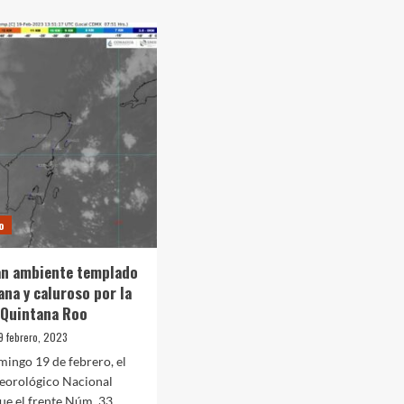
Ocho
pitalizan
se
queda
hard
en
e
la
banca
ico
ante
la
Lazio
o
an ambiente templado
ana y caluroso por la
 Quintana Roo
9 febrero, 2023
mingo 19 de febrero, el
teorológico Nacional
ue el frente Núm. 33