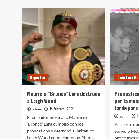
Casillas
Hos
sale
a
del
Ric
retiro
Ger
para
en
jugar
Méx
en
la
Kings
League
Deportes
Quintana Ro
Mauricio "Bronco" Lara destrona
Pronostic
a Leigh Wood
por la mañ
tarde para
19 febrero, 2023
admin
1
admin
El peleador mexicano Mauricio
‘Bronco’ Lara cumplió con los
Para este do
pronósticos y destronó al británico
Servicio Me
Leigh Wood como campeón Pluma
pronostica q