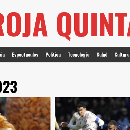
ROJA QUIN
cia
Espectaculos
Politica
Tecnología
Salud
Cultura
023