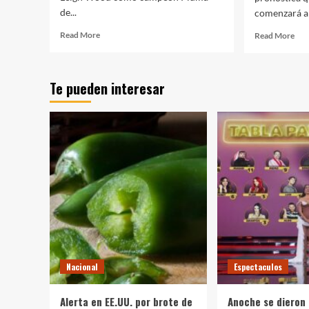
de...
comenzará a 
Read
Rea
Read More
Read More
more
mor
about
abo
Mauricio
Pro
Te pueden interesar
"Bronco"
amb
Lara
tem
destrona
por
a
la
Leigh
mañ
Wood
y
cal
por
la
tar
par
Qui
Ro
Nacional
Espectaculos
Alerta en EE.UU. por brote de
Anoche se dieron