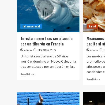
Internacional
Salud
Turista muere tras ser atacado
Mexicanos 
por un tiburón en Francia
papita al 
19 febrero, 2023
1
admin
admin
Un turista australiano de 59 años
Los mexican
murió el domingo en Nueva Caledonia
promedio de 
tras ser atacado por un tiburón en la...
año, pese a 
cantidades ex
Read
Read More
more
Rea
Read More
about
mor
Turista
abo
muere
Mex
tras
co
ser
casi
atacado