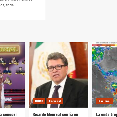
dejar de...
d
e
ut
nostican
iente
plado
ana
uroso
de
a
ntana
o
CDMX
Nacional
Nacional
 a conocer
Ricardo Monreal confía en
La onda tro