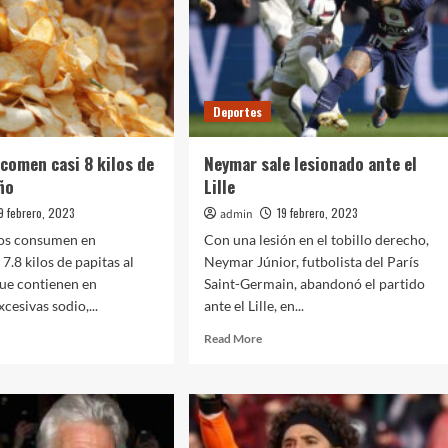
Deportes
comen casi 8 kilos de
Neymar sale lesionado ante el
año
Lille
9 febrero, 2023
19 febrero, 2023
admin
os consumen en
Con una lesión en el tobillo derecho,
7.8 kilos de papitas al
Neymar Júnior, futbolista del París
que contienen en
Saint-Germain, abandonó el partido
cesivas sodio,...
ante el Lille, en...
d
Read
Read More
e
more
ut
about
icanos
Neymar
men
sale
lesionado