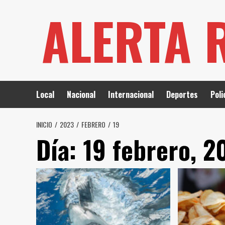
Saltar
ALERTA 
al
contenido
Local
Nacional
Internacional
Deportes
Poli
INICIO
2023
FEBRERO
19
Día:
19 febrero, 2