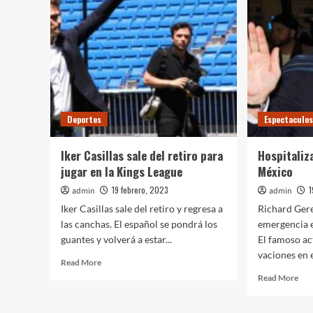
8
por
kilo
un
de
tiburón
pap
en
al
Francia
año
Deportes
Espectaculo
Iker Casillas sale del retiro para
Hospitaliz
jugar en la Kings League
México
19 febrero, 2023
1
admin
admin
Iker Casillas sale del retiro y regresa a
Richard Gere
las canchas. El español se pondrá los
emergencia 
guantes y volverá a estar...
El famoso ac
vaciones en e
Read
Read More
more
Rea
Read More
about
mor
Iker
abo