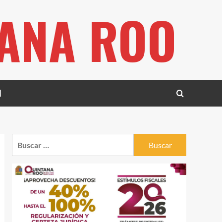
TANA ROO
l
Buscar: