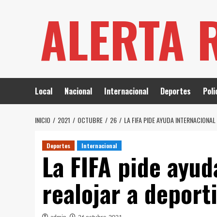
Saltar
ALERTA 
al
contenido
Local
Nacional
Internacional
Deportes
Poli
INICIO
2021
OCTUBRE
26
LA FIFA PIDE AYUDA INTERNACIONA
Deportes
Internacional
La FIFA pide ayud
realojar a deport
admin
26 octubre, 2021