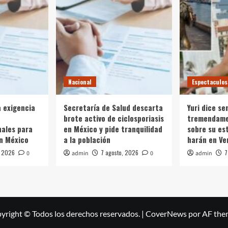
Nacional
Espectaculos
a exigencia
Secretaría de Salud descarta
Yuri dice se
brote activo de ciclosporiasis
tremendame
ales para
en México y pide tranquilidad
sobre su es
n México
a la población
harán en Ve
, 2026
7 agosto, 2026
7
0
admin
0
admin
yright © Todos los derechos reservados.
|
CoverNews
por AF the