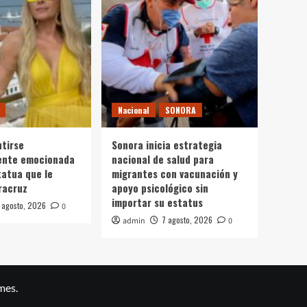
Nacional
SONORA
ntirse
Sonora inicia estrategia
nte emocionada
nacional de salud para
tatua que le
migrantes con vacunación y
racruz
apoyo psicológico sin
importar su estatus
 agosto, 2026
0
7 agosto, 2026
admin
0
mes.