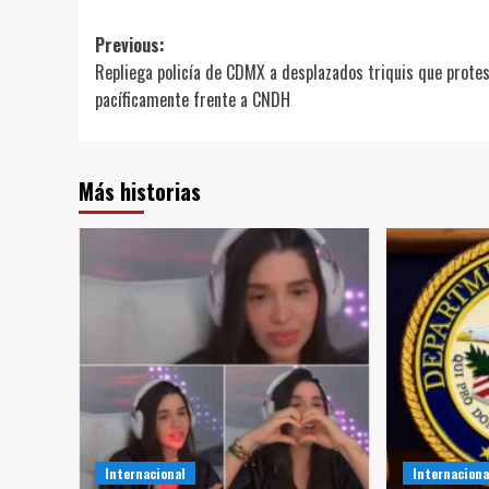
Post
Previous:
Repliega policía de CDMX a desplazados triquis que prote
navigation
pacíficamente frente a CNDH
Más historias
Internacional
Internaciona