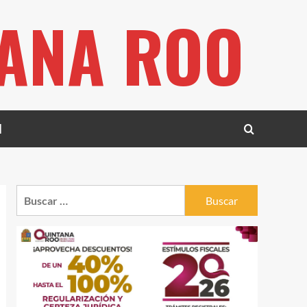
TANA ROO
l
Buscar: