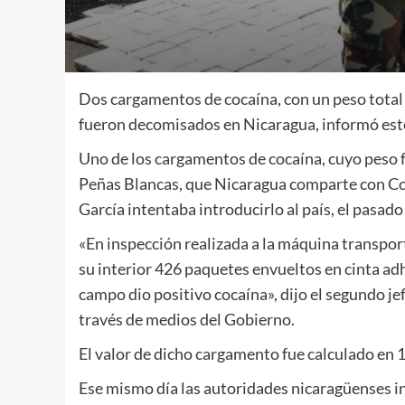
Dos cargamentos de cocaína, con un peso total d
fueron decomisados en Nicaragua, informó este 
Uno de los cargamentos de cocaína, cuyo peso fu
Peñas Blancas, que Nicaragua comparte con Co
García intentaba introducirlo al país, el pasado 
«En inspección realizada a la máquina transpo
su interior 426 paquetes envueltos en cinta adh
campo dio positivo cocaína», dijo el segundo jef
través de medios del Gobierno.
El valor de dicho cargamento fue calculado en 1
Ese mismo día las autoridades nicaragüenses i