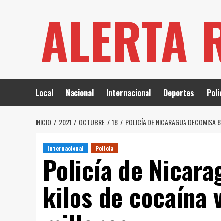
Saltar
ALERTA 
al
contenido
Local
Nacional
Internacional
Deportes
Poli
INICIO
2021
OCTUBRE
18
POLICÍA DE NICARAGUA DECOMISA 8
Internacional
Policia
Policía de Nicar
kilos de cocaína 