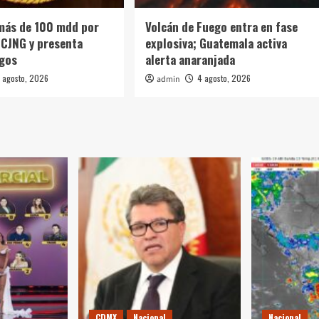
más de 100 mdd por
Volcán de Fuego entra en fase
l CJNG y presenta
explosiva; Guatemala activa
rgos
alerta anaranjada
 agosto, 2026
4 agosto, 2026
admin
CDMX
Nacional
Nacional