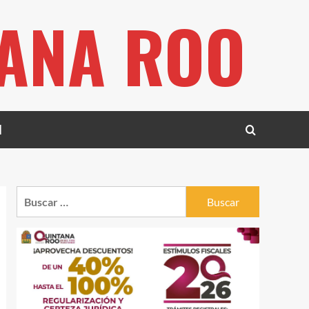
TANA ROO
l
Buscar: