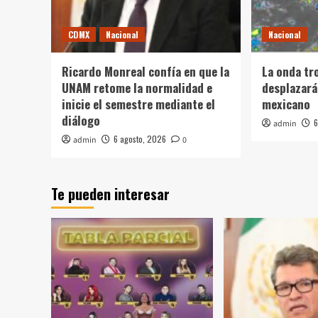
CDMX
Nacional
Nacional
Ricardo Monreal confía en que la
La onda tr
UNAM retome la normalidad e
desplazará
inicie el semestre mediante el
mexicano
diálogo
6
admin
6 agosto, 2026
admin
0
Te pueden interesar