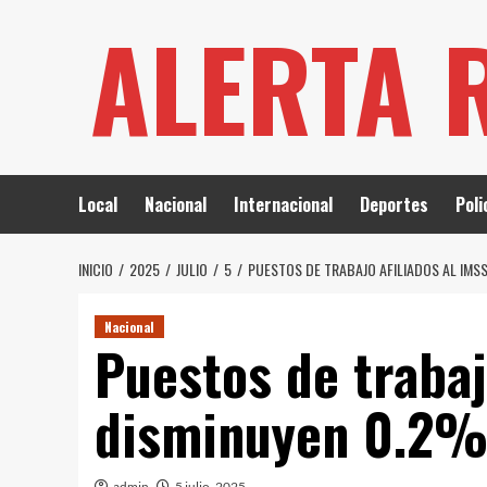
Saltar
ALERTA 
al
contenido
Local
Nacional
Internacional
Deportes
Poli
INICIO
2025
JULIO
5
PUESTOS DE TRABAJO AFILIADOS AL IMSS
Nacional
Puestos de trabaj
disminuyen 0.2% 
admin
5 julio, 2025