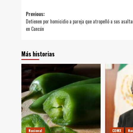
Post
Previous:
Detienen por homicidio a pareja que atropelló a sus asalt
navigation
en Cancún
Más historias
Nacional
CDMX
Na