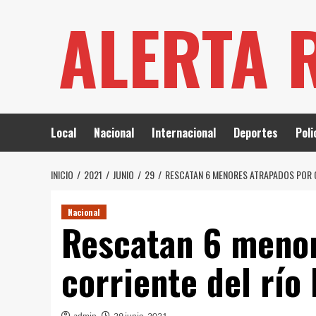
Saltar
ALERTA 
al
contenido
Local
Nacional
Internacional
Deportes
Poli
INICIO
2021
JUNIO
29
RESCATAN 6 MENORES ATRAPADOS POR CO
Nacional
Rescatan 6 menor
corriente del río 
admin
29 junio, 2021