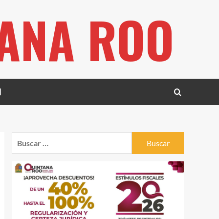
TANA ROO
l
Buscar: