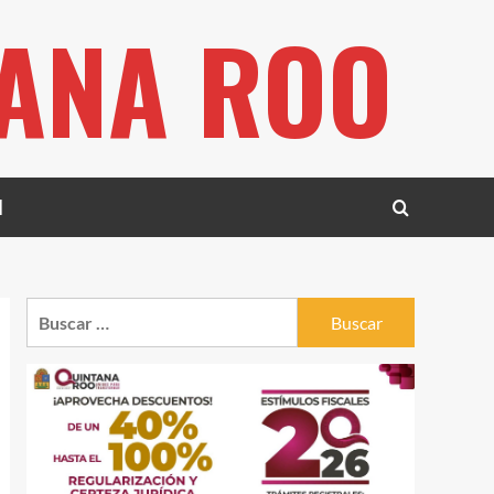
TANA ROO
l
Buscar: