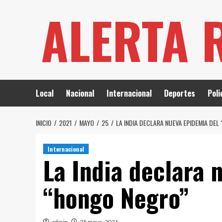
Saltar
ALERTA 
al
contenido
Local
Nacional
Internacional
Deportes
Poli
INICIO
2021
MAYO
25
LA INDIA DECLARA NUEVA EPIDEMIA DE
Internacional
La India declara 
“hongo Negro”
admin
25 mayo, 2021