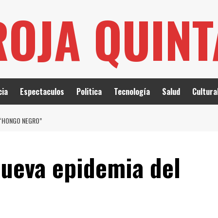
ROJA QUIN
cia
Espectaculos
Politica
Tecnología
Salud
Cultura
L “HONGO NEGRO”
nueva epidemia del