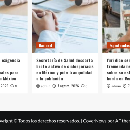
Nacional
Espectaculos
a exigencia
Secretaría de Salud descarta
Yuri dice se
brote activo de ciclosporiasis
tremendame
ales para
en México y pide tranquilidad
sobre su es
n México
a la población
harán en Ve
, 2026
7 agosto, 2026
7
0
admin
0
admin
yright © Todos los derechos reservados.
|
CoverNews
por AF the