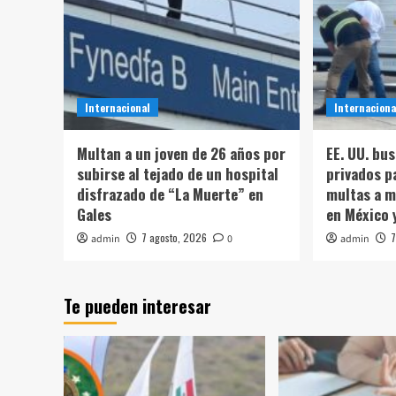
Internacional
Internaciona
Multan a un joven de 26 años por
EE. UU. bu
subirse al tejado de un hospital
privados p
disfrazado de “La Muerte” en
multas a m
Gales
en México 
7 agosto, 2026
7
admin
0
admin
Te pueden interesar