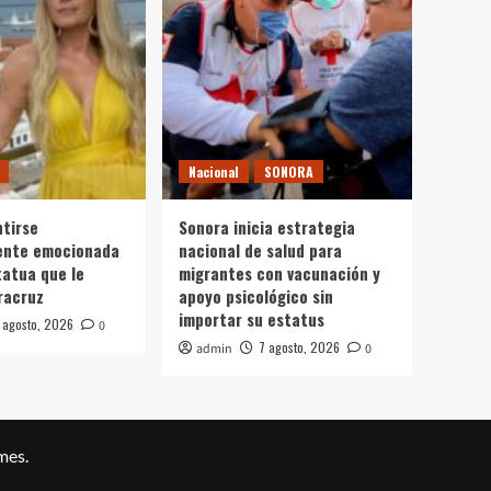
Nacional
SONORA
ntirse
Sonora inicia estrategia
nte emocionada
nacional de salud para
tatua que le
migrantes con vacunación y
racruz
apoyo psicológico sin
importar su estatus
 agosto, 2026
0
7 agosto, 2026
admin
0
mes.