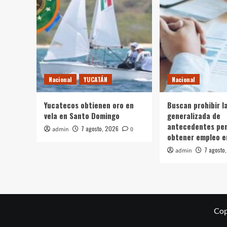
Nacional
YUCATÁN
Nacional
Yucatecos obtienen oro en
Buscan prohibir l
vela en Santo Domingo
generalizada de
antecedentes pen
7 agosto, 2026
admin
0
obtener empleo e
7 agosto
admin
Cop