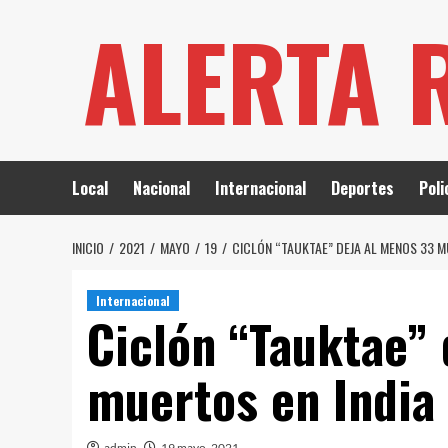
Saltar
ALERTA 
al
contenido
Local
Nacional
Internacional
Deportes
Poli
INICIO
2021
MAYO
19
CICLÓN “TAUKTAE” DEJA AL MENOS 33 M
Internacional
Ciclón “Tauktae”
muertos en India
admin
19 mayo, 2021