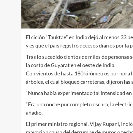
El ciclón “Tauktae” en India dejó al menos 33 
y es que el país registró decesos diarios por la
Tras lo sucedido cientos de miles de personas s
la costa de Guyarat en el oeste de India.
Con vientos de hasta 180 kilómetros por hora la
árboles, el cual bloqueó carreteras, dijeron las
“Nunca había experimentado tal intensidad en m
“Era una noche por completo oscura, la electrici
añadió.
El primer ministro regional, Vijay Rupani, indi
mayoría a causa del derrumbe de muros o techo