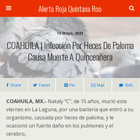
Alerta Roja Quintana Roo
10 Mayo, 2021
COAHUILA | Infección Por Heces De Paloma
Causa Muerte A Quinceañera
Share
Tweet
Pin
Mail
SMS
COAHUILA, MX.-
Nataly “C”, de 15 años, murió este
viernes en La Laguna, por una bacteria que entró a su
organismo, causada por heces de paloma, y le
ocasionó un fuerte daño en los pulmones y el
cerebro,