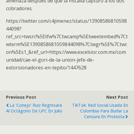
amenaza después de que la Fiscalía capturó a los dos
cobradores.
https://twitter.com/c4jimenez/status/13908586810598
44098?
ref_src=twsrc%5Etfw%7Ctwcamp%5Etweetembed%7Ct
wterm%5E1390858681059844098%7Ctwgr%5E%7Ctwc
on%5Es1_&ref_url=https://www.excelsior.com.mx/com
unidad/cae-el-gori-de-la-union-jefe-de-
extorsionadores-en-tepito/1447628
Previous Post
Next Post
La 'Conejo' Ruiz Regresará
TikTok: Red Social Usada En
Al Octágono De UFC En Julio
Colombia Para Burlar La
Censura En Protesta