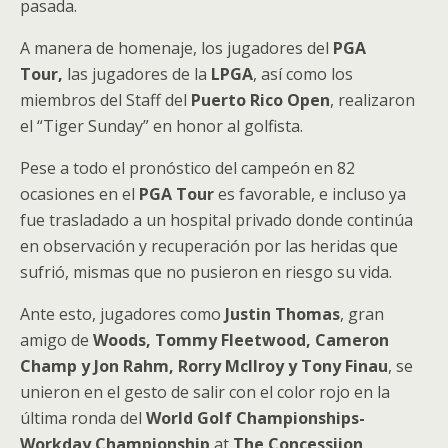
pasada.
A manera de homenaje, los jugadores del
PGA
Tour,
las jugadores de la
LPGA
, así como los
miembros del Staff del
Puerto Rico Open
, realizaron
el “Tiger Sunday” en honor al golfista.
Pese a todo el pronóstico del campeón en 82
ocasiones en el
PGA Tour
es favorable, e incluso ya
fue trasladado a un hospital privado donde continúa
en observación y recuperación por las heridas que
sufrió, mismas que no pusieron en riesgo su vida.
Ante esto, jugadores como
Justin Thomas
, gran
amigo de
Woods, Tommy Fleetwood, Cameron
Champ y Jon Rahm, Rorry Mcllroy y Tony Finau
, se
unieron en el gesto de salir con el color rojo en la
última ronda del
World Golf Championships-
Workday Championship
at
The Concessiion
.