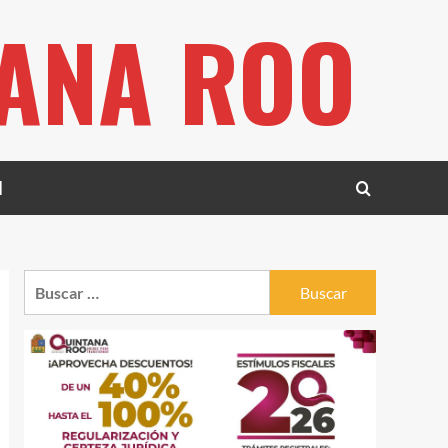
TANA ROO
l
Buscar: