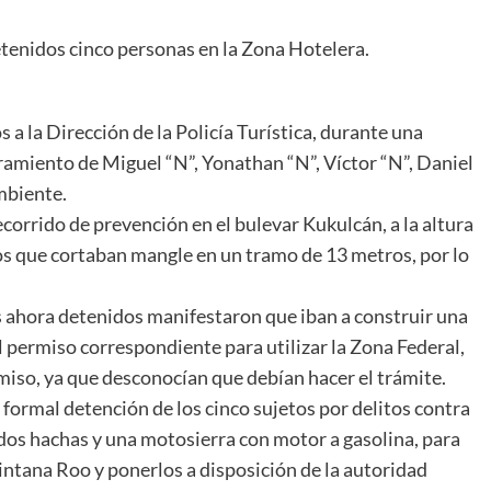
tenidos cinco personas en la Zona Hotelera.
a la Dirección de la Policía Turística, durante una
uramiento de Miguel “N”, Yonathan “N”, Víctor “N”, Daniel
mbiente.
ecorrido de prevención en el bulevar Kukulcán, a la altura
tos que cortaban mangle en un tramo de 13 metros, por lo
os ahora detenidos manifestaron que iban a construir una
 el permiso correspondiente para utilizar la Zona Federal,
so, ya que desconocían que debían hacer el trámite.
a formal detención de los cinco sujetos por delitos contra
os hachas y una motosierra con motor a gasolina, para
uintana Roo y ponerlos a disposición de la autoridad