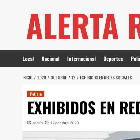
Saltar
ALERTA 
al
contenido
Local
Nacional
Internacional
Deportes
Poli
INICIO
2020
OCTUBRE
12
EXHIBIDOS EN REDES SOCIALES
Policia
EXHIBIDOS EN RE
admin
12 octubre, 2020