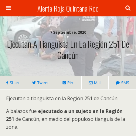
Alerta Roja Quintana Roo
7 Septiembre, 2020
Ejecutan A Tianguista En La Región 251 De
Cancún
Share
Tweet
Pin
Mail
SMS
Ejecutan a tianguista en la Región 251 de Cancún
A balazos fue
ejecutado a un sujeto en la Región
251
de Cancún, en medio del populoso tianguis de la
zona.