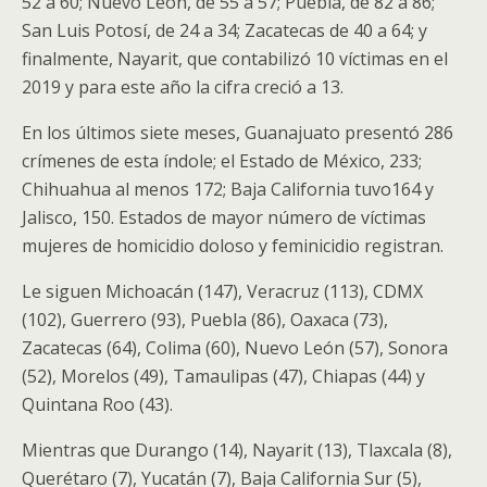
52 a 60; Nuevo León, de 55 a 57; Puebla, de 82 a 86;
San Luis Potosí, de 24 a 34; Zacatecas de 40 a 64; y
finalmente, Nayarit, que contabilizó 10 víctimas en el
2019 y para este año la cifra creció a 13.
En los últimos siete meses, Guanajuato presentó 286
crímenes de esta índole; el Estado de México, 233;
Chihuahua al menos 172; Baja California tuvo164 y
Jalisco, 150. Estados de mayor número de víctimas
mujeres de homicidio doloso y feminicidio registran.
Le siguen Michoacán (147), Veracruz (113), CDMX
(102), Guerrero (93), Puebla (86), Oaxaca (73),
Zacatecas (64), Colima (60), Nuevo León (57), Sonora
(52), Morelos (49), Tamaulipas (47), Chiapas (44) y
Quintana Roo (43).
Mientras que Durango (14), Nayarit (13), Tlaxcala (8),
Querétaro (7), Yucatán (7), Baja California Sur (5),