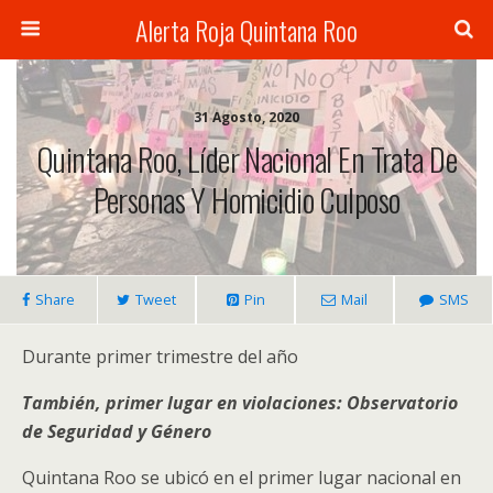
Alerta Roja Quintana Roo
31 Agosto, 2020
Quintana Roo, Líder Nacional En Trata De
Personas Y Homicidio Culposo
Share
Tweet
Pin
Mail
SMS
Durante primer trimestre del año
También, primer lugar en violaciones: Observatorio
de Seguridad y Género
Quintana Roo se ubicó en el primer lugar nacional en