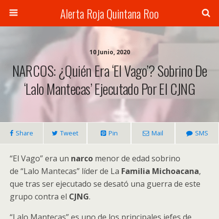
Alerta Roja Quintana Roo
10 Junio, 2020
NARCOS: ¿Quién Era ‘El Vago’? Sobrino De
‘Lalo Mantecas’ Ejecutado Por El CJNG
Share
Tweet
Pin
Mail
SMS
“El Vago” era un
narco
menor de edad sobrino
de “Lalo Mantecas” líder de La
Familia Michoacana
,
que tras ser ejecutado se desató una guerra de este
grupo contra el
CJNG
.
“Lalo Mantecas” es uno de los principales jefes de