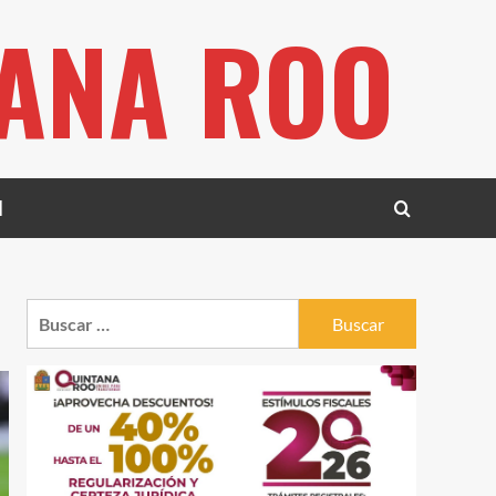
TANA ROO
l
Buscar: