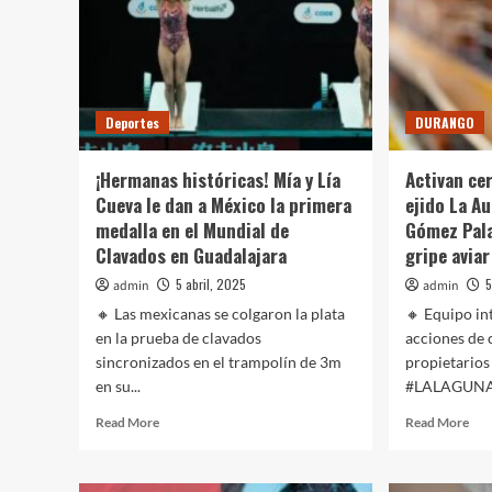
Deportes
DURANGO
¡Hermanas históricas! Mía y Lía
Activan cer
Cueva le dan a México la primera
ejido La A
medalla en el Mundial de
Gómez Pala
Clavados en Guadalajara
gripe aviar
5 abril, 2025
5
admin
admin
🔸 Las mexicanas se colgaron la plata
🔸 Equipo in
en la prueba de clavados
acciones de
sincronizados en el trampolín de 3m
propietarios 
en su...
#LALAGUNA | 
Read
Rea
Read More
Read More
more
mor
about
abo
¡Hermanas
Act