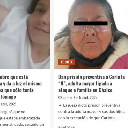
despedirse
co
del
tario
torneo
o
ora,
icipio
mez
EDOMEX
cio,
firmar
ubre que está
Dan prisión preventiva a Carlota
pe
 y da a luz el mismo
“N”, adulta mayor ligada a
r
ba que sólo tenía
ataque a familia en Chalco
estómago
a
5 abril, 2025
admin
 abril, 2025
🔸 La jueza dictó prisión preventiva
contra la adulta mayor y sus dos hijos,
aseguró que no
con la excepción de que Carlota...
que estaba embarazada
a menstruado, seguido un
Read
Read More