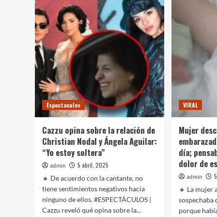
históricas!
cer
Mía
sani
y
en
Lía
en
Cueva
el
le
ejid
dan
La
a
Aur
México
mun
la
de
primera
Gó
Espectaculos
VIRAL
medalla
Pala
en
tras
el
con
Cazzu opina sobre la relación de
Mujer desc
Mundial
gri
Christian Nodal y Ángela Aguilar:
embarazada
de
avia
“Yo estoy soltera”
día; pensa
Clavados
en
en
dolor de 
niñ
5 abril, 2025
admin
Guadalajara
5
admin
🔸 De acuerdo con la cantante, no
tiene sentimientos negativos hacia
🔸 La mujer 
ninguno de ellos. #ESPECTÁCULOS |
sospechaba 
Cazzu reveló qué opina sobre la...
porque habí