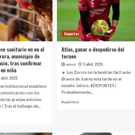
Deportes
co sanitario en en el
Atlas, ganar o despedirse del
urora, municipio de
torneo
cio, tras confirmar
5 abril, 2025
admin
 en niña
🔸 Los Zorros no la tendrán fácil ante
 abril, 2025
Bravos de Juárez esta tarde en el
estadio Jalisco. #DEPORTES |
terinstitucional establece
Probablemente...
 comunicación con los
de las granjas avícolas.
Read
Read More
Tras el hallazgo de...
more
about
d
Atlas,
e
ganar
ut
o
ivan