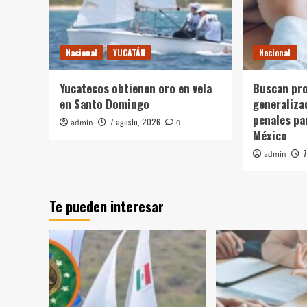
Nacional
YUCATÁN
Nacional
Yucatecos obtienen oro en vela
Buscan pro
en Santo Domingo
generaliza
penales pa
7 agosto, 2026
admin
0
México
7
admin
Te pueden interesar