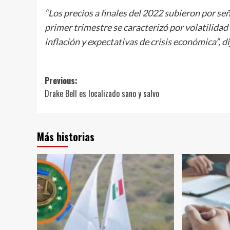
“Los precios a finales del 2022 subieron por s
primer trimestre se caracterizó por volatilida
inflación y expectativas de crisis económica”, 
Post
Previous:
Drake Bell es localizado sano y salvo
navigation
Más historias