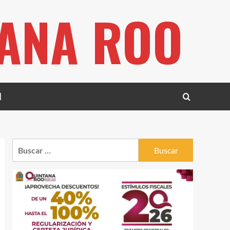
TANA ROO
l
Buscar: