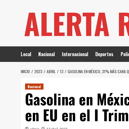
Saltar
ALERTA 
al
contenido
Local
Nacional
Internacional
Deportes
Poli
INICIO
2023
ABRIL
13
GASOLINA EN MÉXICO, 31% MÁS CARA QUE
Nacional
Gasolina en Méxi
en EU en el I Trim
admin
13 abril, 2023