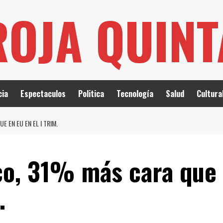
ROJA QUIN
cia
Espectaculos
Politica
Tecnología
Salud
Cultura
 EN EU EN EL I TRIM.
co, 31% más cara que
.