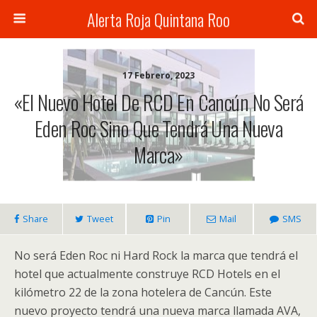
Alerta Roja Quintana Roo
17 Febrero, 2023
«El Nuevo Hotel De RCD En Cancún No Será
Eden Roc Sino Que Tendrá Una Nueva
Marca»
Share
Tweet
Pin
Mail
SMS
No será Eden Roc ni Hard Rock la marca que tendrá el
hotel que actualmente construye RCD Hotels en el
kilómetro 22 de la zona hotelera de Cancún. Este
nuevo proyecto tendrá una nueva marca llamada AVA,