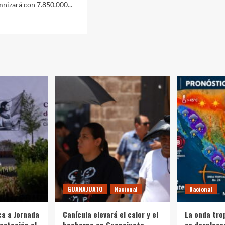
mnizará con 7.850.000...
d
e
ut
x
emniza
lones
lia
ri:
olista
ió
os
ebrales
GUANAJUATO
Nacional
Nacional
ante
tido
a a Jornada
Canícula elevará el calor y el
La onda tro