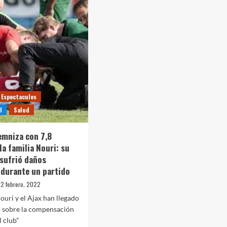
el
se
posicionó
ante
o
conflicto
entre
or
Rusia
y
d,
Ucrania:
tima
“Exhortamos
a
Espectaculos
a;
poner
l
Salud
fin
inmediatamente”
enidos
demniza con 7,8
la familia Nouri: su
 sufrió daños
 durante un partido
2 febrero, 2022
ouri y el Ajax han llegado
o sobre la compensación
l club"