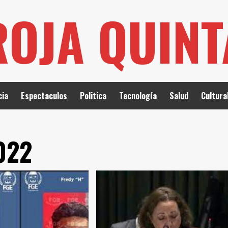
ROJA QUIN
cia
Espectaculos
Politica
Tecnología
Salud
Cultura
022