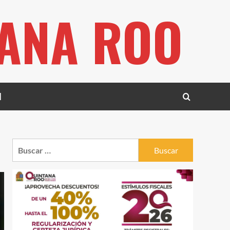
TANA ROO
l
Buscar: