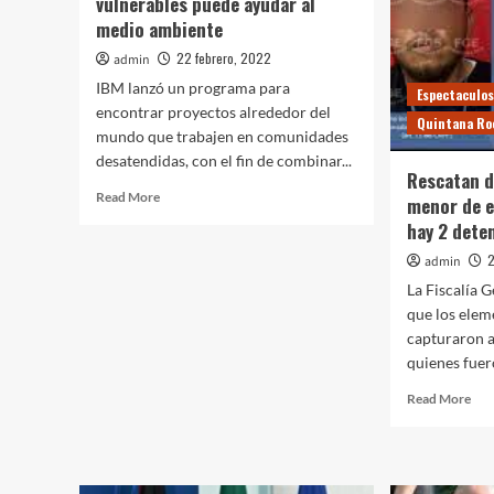
vulnerables puede ayudar al
medio ambiente
22 febrero, 2022
admin
IBM lanzó un programa para
Espectaculo
encontrar proyectos alrededor del
Quintana Ro
mundo que trabajen en comunidades
desatendidas, con el fin de combinar...
Rescatan d
Read
Read More
menor de e
more
hay 2 dete
about
La
2
admin
tecnología
La Fiscalía 
en
que los elem
poblaciones
capturaron a
vulnerables
puede
quienes fuer
ayudar
Rea
Read More
al
mor
medio
abo
ambiente
Res
de