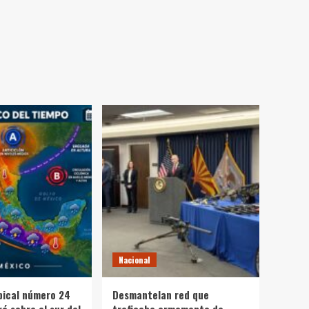
Nacional
pical número 24
Desmantelan red que