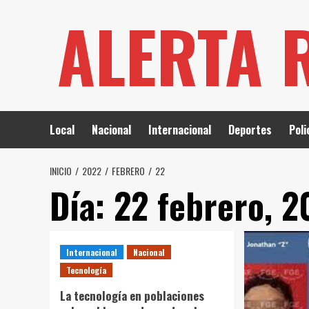
Saltar
ALERTA 
al
contenido
Local
Nacional
Internacional
Deportes
Poli
INICIO
2022
FEBRERO
22
Día:
22 febrero, 2
Internacional
Nacional
Tecnología
La tecnología en poblaciones