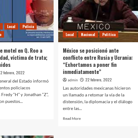
s
Local
Policia
o
Local
Nacional
Politica
e motel en Q. Roo a
México se posicionó ante
dad, víctima de trata;
conflicto entre Rusia y Ucrania:
nidos
“Exhortamos a poner fin
inmediatamente”
2 febrero, 2022
22 febrero, 2022
admin
General del Estado informó
entos policiacos
Las autoridades mexicanas hicieron
 Fredy “H” y Jonathan “Z”,
un llamado a retomar la vía de la
on puestos...
distensión, la diplomacia y el diálogo
entre las...
d
e
Read
Read More
ut
more
catan
about
México