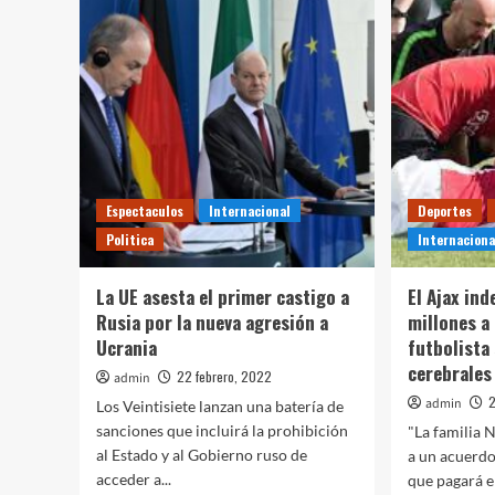
mot
en
Q.
Ro
a
men
de
eda
víc
de
Espectaculos
Internacional
Deportes
trat
hay
Politica
Internaciona
2
det
La UE asesta el primer castigo a
El Ajax in
Rusia por la nueva agresión a
millones a 
Ucrania
futbolista
cerebrales
22 febrero, 2022
admin
2
admin
Los Veintisiete lanzan una batería de
sanciones que incluirá la prohibición
"La familia N
al Estado y al Gobierno ruso de
a un acuerd
acceder a...
que pagará e