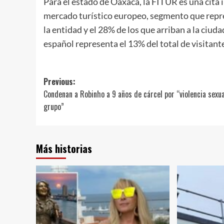
Para el estado de Oaxaca, la FITUR es una cita
mercado turístico europeo, segmento que repres
la entidad y el 28% de los que arriban a la ciu
español representa el 13% del total de visitant
Post
Previous:
Condenan a Robinho a 9 años de cárcel por “violencia sexua
navigation
grupo”
Más historias