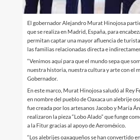
El gobernador Alejandro Murat Hinojosa partic
que se realiza en Madrid, España, para encabeza
permitan captar una mayor afluencia de turist
las familias relacionadas directa e indirectame
“Venimos aquí para que el mundo sepa que som
nuestra historia, nuestra cultura y arte con el 
Gobernador.
En este marco, Murat Hinojosa saludó al Rey Fel
en nombre del pueblo de Oaxaca un alebrije oso
fue creada por los artesanos Jacobo y María Án
realizaron la pieza “Lobo Alado” que funge com
a la Fitur gracias al apoyo de Aeroméxico.
“Los alebrijes oaxaqueños se han convertido 