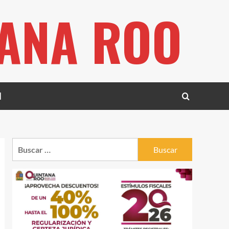
TANA ROO
l
Buscar: