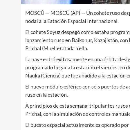
MOSCÚ —
MOSCÚ (AP) — Un cohete ruso despe
nodal a la Estación Espacial Internacional.
El cohete Soyuz despegó como estaba programad
lanzamiento ruso en Baikonur, Kazajistán, con
Prichal (Muelle) atada a ella.
La nave entró exitosamente en una órbita desi
programado llegar a la estación el viernes, en
Nauka (Ciencia) que fue añadido a la estación en
El nuevo módulo esférico con seis puertos de 
ruso en la estación.
A principios de esta semana, tripulantes rusos 
Prichal, con la simulación de controles manuale
El puesto espacial actualmente es operado por