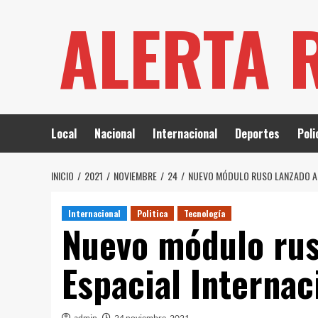
Saltar
ALERTA 
al
contenido
Local
Nacional
Internacional
Deportes
Poli
INICIO
2021
NOVIEMBRE
24
NUEVO MÓDULO RUSO LANZADO A 
Internacional
Politica
Tecnología
Nuevo módulo rus
Espacial Internac
admin
24 noviembre, 2021