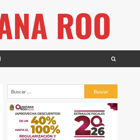
TANA ROO
l
Buscar: