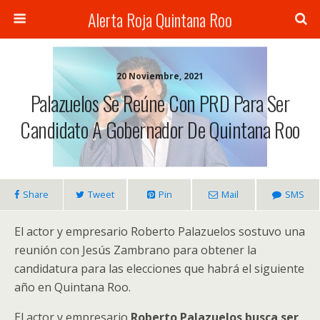
Alerta Roja Quintana Roo
20 Noviembre, 2021
Palazuelos Se Reúne Con PRD Para Ser
Candidato A Gobernador De Quintana Roo
Share
Tweet
Pin
Mail
SMS
El actor y empresario Roberto Palazuelos sostuvo una
reunión con Jesús Zambrano para obtener la
candidatura para las elecciones que habrá el siguiente
año en Quintana Roo.
El actor y empresario
Roberto Palazuelos busca ser