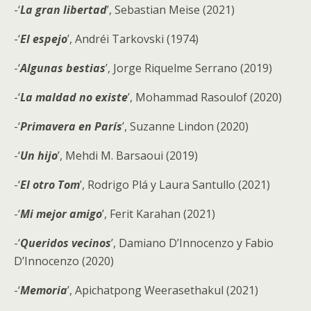
-‘
La gran libertad
’, Sebastian Meise (2021)
-‘
El espejo
’, Andréi Tarkovski (1974)
-‘
Algunas bestias
’, Jorge Riquelme Serrano (2019)
-‘
La maldad no existe
’, Mohammad Rasoulof (2020)
-‘
Primavera en París
’, Suzanne Lindon (2020)
-‘
Un hijo
’, Mehdi M. Barsaoui (2019)
-‘
El otro Tom
’, Rodrigo Plá y Laura Santullo (2021)
-‘
Mi mejor amigo
’, Ferit Karahan (2021)
-‘
Queridos vecinos
’, Damiano D’Innocenzo y Fabio
D’Innocenzo (2020)
-‘
Memoria
’, Apichatpong Weerasethakul (2021)