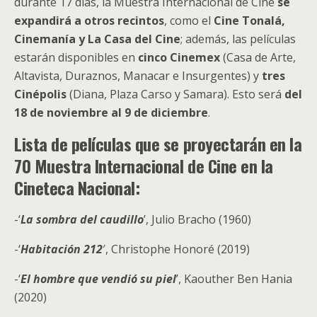
durante 17 días, la Muestra Internacional de Cine
se
expandirá a otros recintos
, como el
Cine Tonalá,
Cinemanía y La Casa del Cine
; además, las películas
estarán disponibles en
cinco Cinemex
(Casa de Arte,
Altavista, Duraznos, Manacar e Insurgentes) y
tres
Cinépolis
(Diana, Plaza Carso y Samara). Esto será
del
18 de noviembre al 9 de diciembre
.
Lista de películas que se proyectarán en la
70 Muestra Internacional de Cine en la
Cineteca Nacional:
-‘
La sombra del caudillo
’, Julio Bracho (1960)
-‘
Habitación 212
′, Christophe Honoré (2019)
-‘
El hombre que vendió su piel
’, Kaouther Ben Hania
(2020)