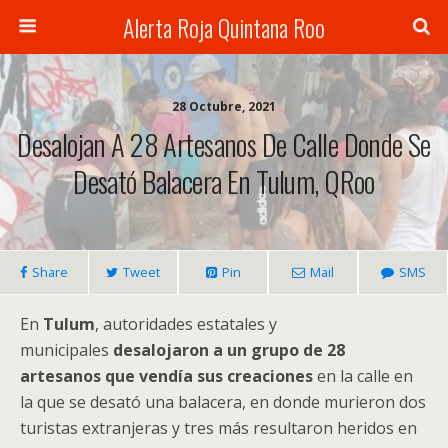
Alerta Roja Quintana Roo
28 Octubre, 2021
Desalojan A 28 Artesanos De Calle Donde Se
Desató Balacera En Tulum, QRoo
Share
Tweet
Pin
Mail
SMS
En
Tulum
, autoridades estatales y
municipales
desalojaron a un grupo de 28
artesanos que vendía sus creaciones
en la calle en
la que se desató una balacera, en donde murieron dos
turistas extranjeras y tres más resultaron heridos en