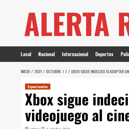
Saltar
ALERTA 
al
contenido
Local
Nacional
Internacional
Deportes
Poli
INICIO
2021
OCTUBRE
1
XBOX SIGUE INDECISO SI ADAPTAR UN
Espectaculos
Xbox sigue indeci
videojuego al cin
admin
1 octubre, 2021