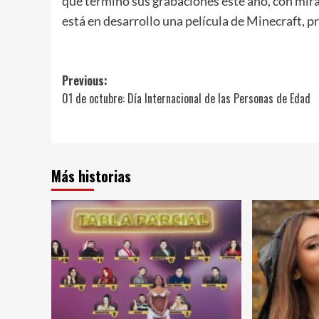
que terminó sus grabaciones este año, con mir
está en desarrollo una película de Minecraft, p
Post
Previous:
01 de octubre: Día Internacional de las Personas de Edad
navigation
Más historias