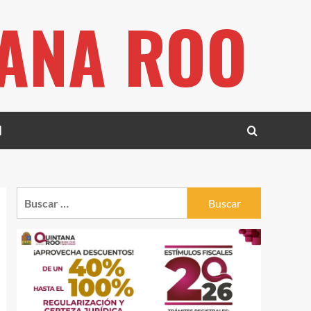
TANA ROO
l
Buscar: