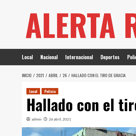
Saltar
ALERTA 
al
contenido
Local
Nacional
Internacional
Deportes
Poli
INICIO
2021
ABRIL
26
HALLADO CON EL TIRO DE GRACIA
Local
Policia
Hallado con el ti
admin
26 abril, 2021