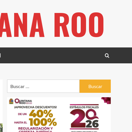
TANA ROO
l
Buscar: