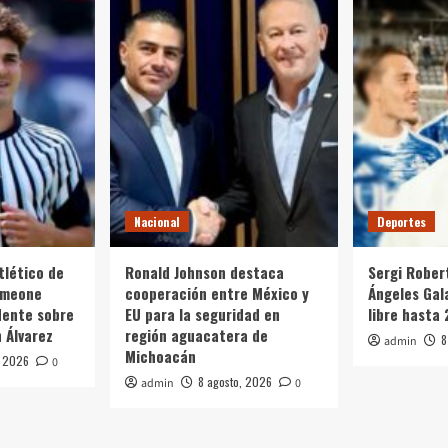
Nacional
Deportes
tlético de
Ronald Johnson destaca
Sergi Rober
Simeone
cooperación entre México y
Ángeles Gal
dente sobre
EU para la seguridad en
libre hasta
n Álvarez
región aguacatera de
8
admin
Michoacán
, 2026
0
8 agosto, 2026
admin
0