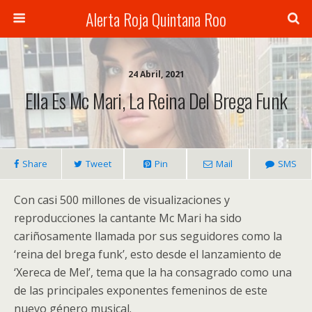
Alerta Roja Quintana Roo
24 Abril, 2021
Ella Es Mc Mari, La Reina Del Brega Funk
Share
Tweet
Pin
Mail
SMS
Con casi 500 millones de visualizaciones y
reproducciones la cantante Mc Mari ha sido
cariñosamente llamada por sus seguidores como la
‘reina del brega funk’, esto desde el lanzamiento de
‘Xereca de Mel’, tema que la ha consagrado como una
de las principales exponentes femeninos de este
nuevo género musical.