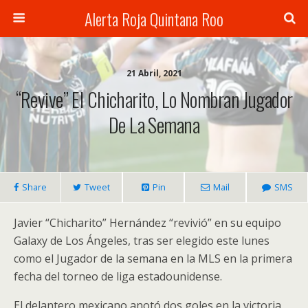
Alerta Roja Quintana Roo
21 Abril, 2021
“Revive” El Chicharito, Lo Nombran Jugador
De La Semana
Share
Tweet
Pin
Mail
SMS
Javier “Chicharito” Hernández “revivió” en su equipo
Galaxy de Los Ángeles, tras ser elegido este lunes
como el Jugador de la semana en la MLS en la primera
fecha del torneo de liga estadounidense.
El delantero mexicano anotó dos goles en la victoria