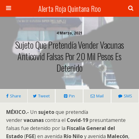
Alerta Roja Quintana Roo
4 Marzo, 2021
Sujeto Que Pretendía Vender Vacunas
Anticovid Falsas Por 20 Mil Pesos Es
Detenido
Share
Tweet
Pin
Mail
SMS
MÉXICO.-
Un
sujeto
que pretendía
vender
vacunas
contra el
Covid-19
presuntamente
falsas fue detenido por la
Fiscalía General del
Estado
(
FGE
) en avenida
Río Nilo
y avenida
Malecón
,