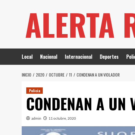
Saltar
ALERTA 
al
contenido
Local
Nacional
Internacional
Deportes
Poli
INICIO
2020
OCTUBRE
11
CONDENAN A UN VIOLADOR
Policia
CONDENAN A UN 
admin
11 octubre, 2020