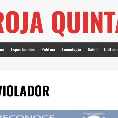
ROJA QUIN
cia
Espectaculos
Politica
Tecnología
Salud
Cultura
VIOLADOR