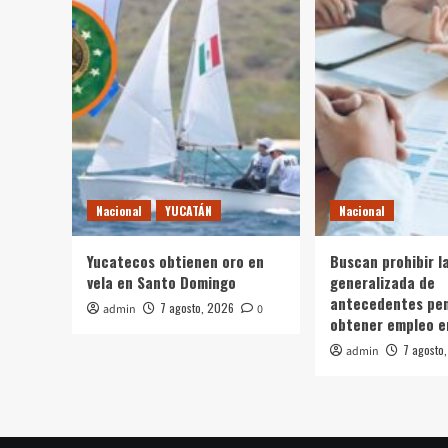
Nacional
YUCATÁN
Nacional
Yucatecos obtienen oro en
Buscan prohibir l
vela en Santo Domingo
generalizada de
antecedentes pen
7 agosto, 2026
admin
0
obtener empleo e
7 agosto
admin