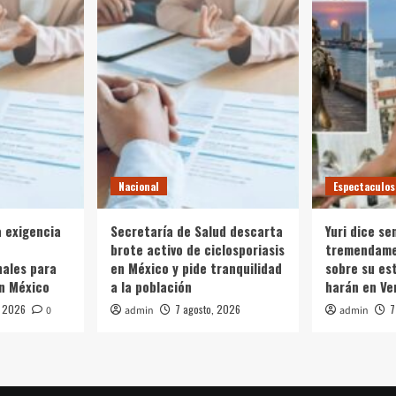
Nacional
Espectaculos
a exigencia
Secretaría de Salud descarta
Yuri dice se
brote activo de ciclosporiasis
tremendame
ales para
en México y pide tranquilidad
sobre su es
n México
a la población
harán en Ve
, 2026
7 agosto, 2026
7
0
admin
admin