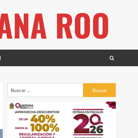
TANA ROO
l
Buscar: