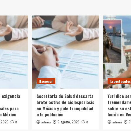
Nacional
Espectaculos
a exigencia
Secretaría de Salud descarta
Yuri dice se
brote activo de ciclosporiasis
tremendame
ales para
en México y pide tranquilidad
sobre su es
n México
a la población
harán en Ve
, 2026
7 agosto, 2026
7
0
admin
0
admin