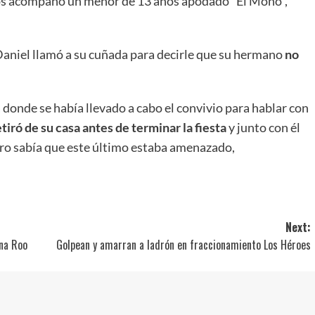
los acompañó un menor de 13 años apodado “El Mono”,
 Daniel llamó a su cuñada para decirle que su hermano
no
 donde se había llevado a cabo el convivio para hablar con
etiró de su casa antes de terminar la fiesta
y junto con él
pero sabía que este último estaba amenazado,
Next:
ana Roo
Golpean y amarran a ladrón en fraccionamiento Los Héroes