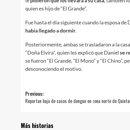
le
pidieron que los llevara a su casa
, también 
quien es hijo de “El Grande”.
Fue hasta el día siguiente cuando la esposa de
había llegado a dormir
.
Posteriormente, ambas se trasladaron a la casa
“Doña Elvira”, quien les explicó que Daniel
se r
se fueron “El Grande, “El Mono” y “El Chino”, 
desconociendo el motivo.
Post
Previous:
Reportan baja de casos de dengue en zona norte de Quint
navigation
Más historias