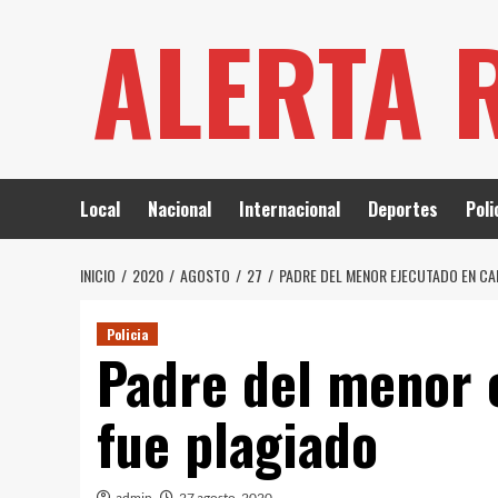
Saltar
ALERTA 
al
contenido
Local
Nacional
Internacional
Deportes
Poli
INICIO
2020
AGOSTO
27
PADRE DEL MENOR EJECUTADO EN CA
Policia
Padre del menor 
fue plagiado
admin
27 agosto, 2020