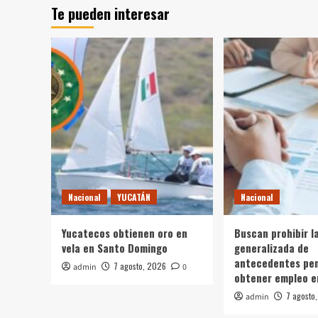
Te pueden interesar
Nacional
YUCATÁN
Nacional
Yucatecos obtienen oro en
Buscan prohibir l
vela en Santo Domingo
generalizada de
antecedentes pen
7 agosto, 2026
admin
0
obtener empleo e
7 agosto
admin