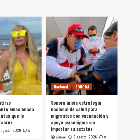
Nacional
SONORA
ntirse
Sonora inicia estrategia
nte emocionada
nacional de salud para
tatua que le
migrantes con vacunación y
racruz
apoyo psicológico sin
importar su estatus
 agosto, 2026
0
7 agosto, 2026
admin
0