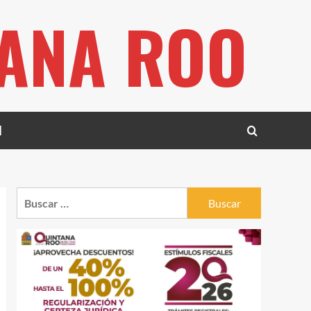
TANA ROO
l
Buscar: