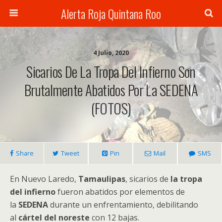
Alerta Roja Quintana Roo
4 Julio, 2020
Sicarios De La Tropa Del Infierno Son
Brutalmente Abatidos Por La SEDENA
(FOTOS)
Share
Tweet
Pin
Mail
SMS
En Nuevo Laredo,
Tamaulipas
, sicarios de
la tropa
del infierno
fueron abatidos por elementos de
la
SEDENA
durante un enfrentamiento, debilitando
al
cártel del noreste
con 12 bajas.