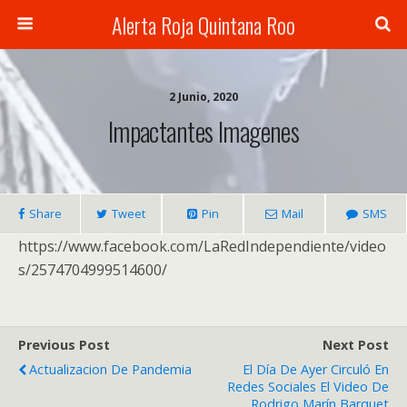
Alerta Roja Quintana Roo
2 Junio, 2020
Impactantes Imagenes
Share
Tweet
Pin
Mail
SMS
https://www.facebook.com/LaRedIndependiente/video
s/2574704999514600/
Previous Post
Next Post
Actualizacion De Pandemia
El Día De Ayer Circuló En
Redes Sociales El Video De
Rodrigo Marín Barquet